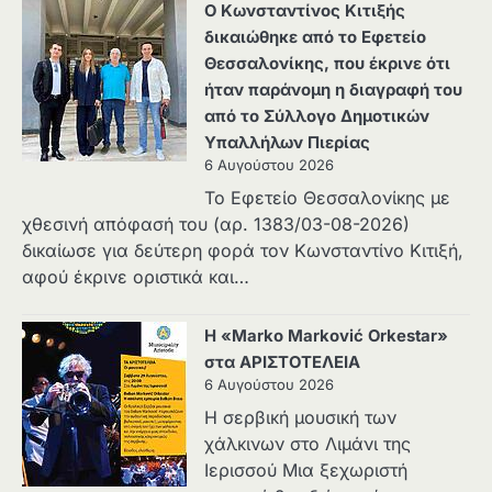
Ο Κωνσταντίνος Κιτιξής
δικαιώθηκε από το Εφετείο
Θεσσαλονίκης, που έκρινε ότι
ήταν παράνομη η διαγραφή του
από το Σύλλογο Δημοτικών
Υπαλλήλων Πιερίας
6 Αυγούστου 2026
Το Εφετείο Θεσσαλονίκης με
χθεσινή απόφασή του (αρ. 1383/03-08-2026)
δικαίωσε για δεύτερη φορά τον Κωνσταντίνο Κιτιξή,
αφού έκρινε οριστικά και…
Η «Marko Marković Orkestar»
στα ΑΡΙΣΤΟΤΕΛΕΙΑ
6 Αυγούστου 2026
Η σερβική μουσική των
χάλκινων στο Λιμάνι της
Ιερισσού Μια ξεχωριστή