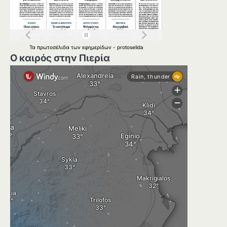
Τα
πρωτοσέλιδα
των
εφημερίδων
-
protoselida
Ο καιρός στην Πιερία