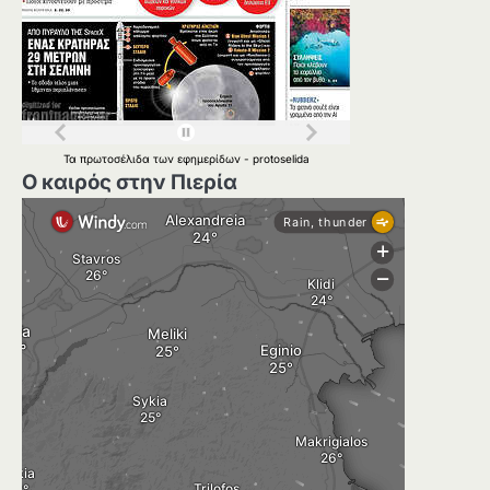
Τα
πρωτοσέλιδα
των
εφημερίδων
-
protoselida
Ο καιρός στην Πιερία