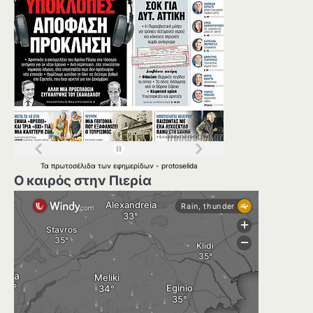
Τα
πρωτοσέλιδα
των
εφημερίδων
-
protoselida
Ο καιρός στην Πιερία