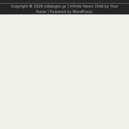
Copyright © 2026
odialogos.gr
| Infinite News Child by
Your
Name
| Powered by
WordPress
.