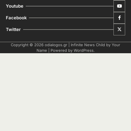
Youtube
Facebook
Twitter
Copyright © 2026
odialogos.gr
| Infinite News Child by
Your
Name
| Powered by
WordPress
.