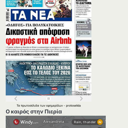
Τα
πρωτοσέλιδα
των
εφημερίδων
-
protoselida
Ο καιρός στην Πιερία