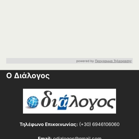
powered by
Προγραμμα Τηλεορασης
Ο Διάλογος
Τηλέφωνο Επικοινωνίας:
(+30) 6946106060
Email:
odialogos@gmail.com