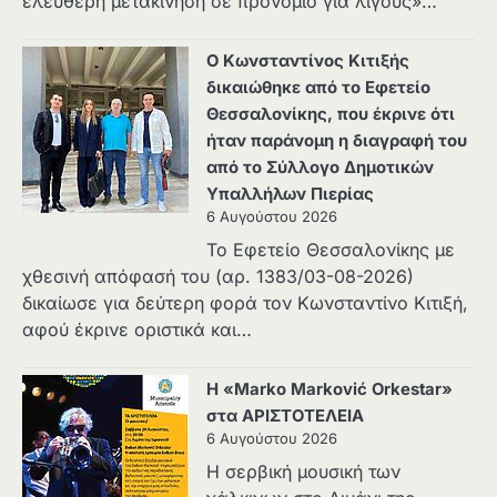
ελεύθερη μετακίνηση σε προνόμιο για λίγους»…
Ο Κωνσταντίνος Κιτιξής
δικαιώθηκε από το Εφετείο
Θεσσαλονίκης, που έκρινε ότι
ήταν παράνομη η διαγραφή του
από το Σύλλογο Δημοτικών
Υπαλλήλων Πιερίας
6 Αυγούστου 2026
Το Εφετείο Θεσσαλονίκης με
χθεσινή απόφασή του (αρ. 1383/03-08-2026)
δικαίωσε για δεύτερη φορά τον Κωνσταντίνο Κιτιξή,
αφού έκρινε οριστικά και…
Η «Marko Marković Orkestar»
στα ΑΡΙΣΤΟΤΕΛΕΙΑ
6 Αυγούστου 2026
Η σερβική μουσική των