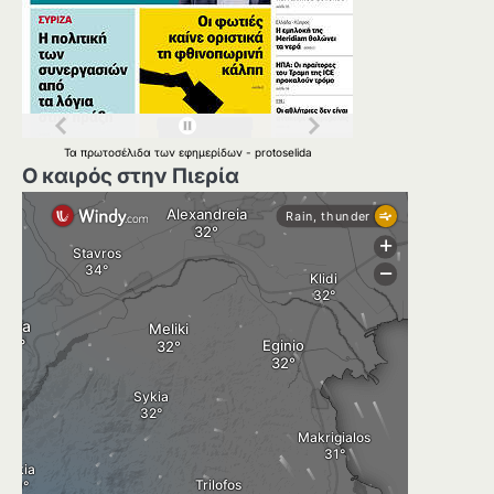
Τα
πρωτοσέλιδα
των
εφημερίδων
-
protoselida
Ο καιρός στην Πιερία