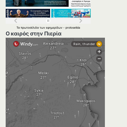
Τα
πρωτοσέλιδα
των
εφημερίδων
-
protoselida
Ο καιρός στην Πιερία