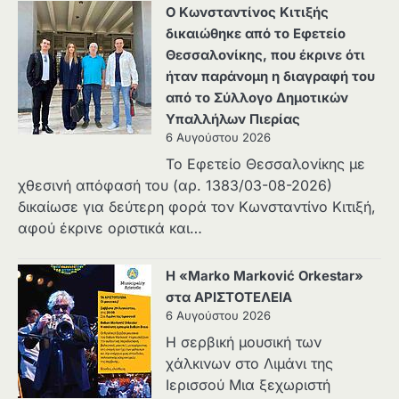
Ο Κωνσταντίνος Κιτιξής
δικαιώθηκε από το Εφετείο
Θεσσαλονίκης, που έκρινε ότι
ήταν παράνομη η διαγραφή του
από το Σύλλογο Δημοτικών
Υπαλλήλων Πιερίας
6 Αυγούστου 2026
Το Εφετείο Θεσσαλονίκης με
χθεσινή απόφασή του (αρ. 1383/03-08-2026)
δικαίωσε για δεύτερη φορά τον Κωνσταντίνο Κιτιξή,
αφού έκρινε οριστικά και…
Η «Marko Marković Orkestar»
στα ΑΡΙΣΤΟΤΕΛΕΙΑ
6 Αυγούστου 2026
Η σερβική μουσική των
χάλκινων στο Λιμάνι της
Ιερισσού Μια ξεχωριστή