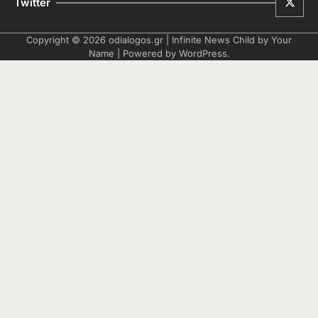
Twitter
Copyright © 2026
odialogos.gr
| Infinite News Child by
Your
Name
| Powered by
WordPress
.