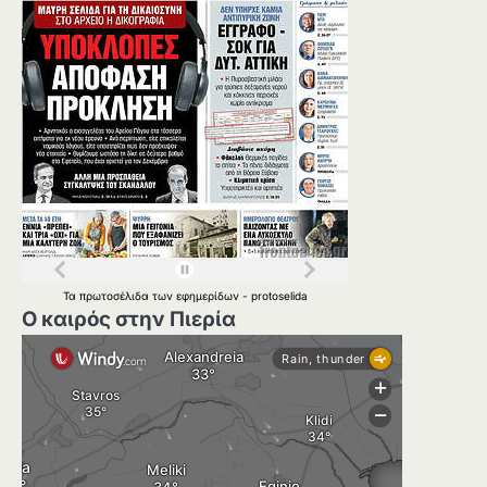
Τα
πρωτοσέλιδα
των
εφημερίδων
-
protoselida
Ο καιρός στην Πιερία