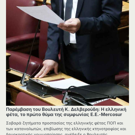
Παρέμβαση του Βουλευτή Κ. Δελβερούδη: Η ελληνική
φέτα, το πρώτο θύμα της συμφωνίας Ε.Ε.-Mercosur
Σοβαρά ζητήματα προστασίας της ελληνικής φέτας ΠΟΠ και
των καταναλωτών, επιβίωσης της ελληνικής κτηνοτροφίας και
δημοκρατικής νομιμοποίησης, ανέδειξε ο Βουλευτής…