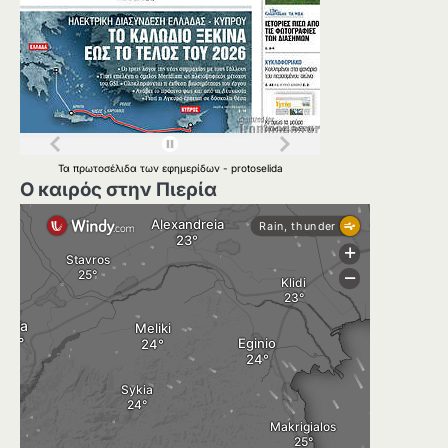
Τα
πρωτοσέλιδα
των
εφημερίδων
-
protoselida
Ο καιρός στην Πιερία