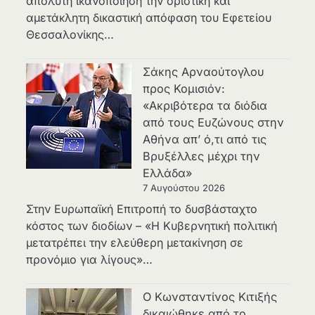
απόλυτη ικανοποίηση την οριστική και
αμετάκλητη δικαστική απόφαση του Εφετείου
Θεσσαλονίκης…
Σάκης Αρναούτογλου
προς Κομισιόν:
«Ακριβότερα τα διόδια
από τους Ευζώνους στην
Αθήνα απ’ ό,τι από τις
Βρυξέλλες μέχρι την
Ελλάδα»
7 Αυγούστου 2026
Στην Ευρωπαϊκή Επιτροπή το δυσβάσταχτο
κόστος των διοδίων – «Η Κυβερνητική πολιτική
μετατρέπει την ελεύθερη μετακίνηση σε
προνόμιο για λίγους»…
Ο Κωνσταντίνος Κιτιξής
δικαιώθηκε από το