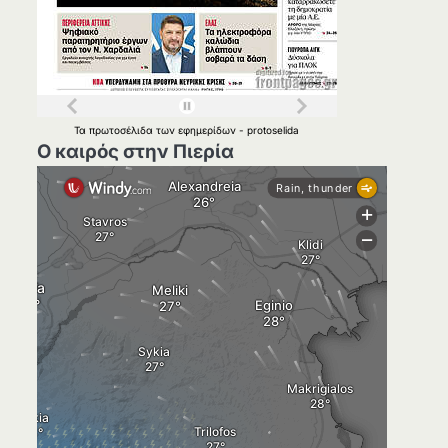
Τα
πρωτοσέλιδα
των
εφημερίδων
-
protoselida
Ο καιρός στην Πιερία