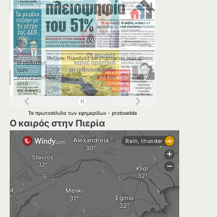
Τα
πρωτοσέλιδα
των
εφημερίδων
-
protoselida
Ο καιρός στην Πιερία