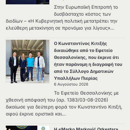
Στην Ευρωπαϊκή Επιτροπή το
δυσβάσταχτο κόστος των
διοδίων – «Η Κυβερνητική πολιτική μετατρέπει την
ελεύθερη μετακίνηση σε προνόμιο για λίγους»…
Ο Κωνσταντίνος Κιτιξής
δικαιώθηκε από το Εφετείο
Θεσσαλονίκης, που έκρινε ότι
ήταν παράνομη η διαγραφή του
από το Σύλλογο Δημοτικών
Υπαλλήλων Πιερίας
6 Αυγούστου 2026
Το Εφετείο Θεσσαλονίκης με
χθεσινή απόφασή του (αρ. 1383/03-08-2026)
δικαίωσε για δεύτερη φορά τον Κωνσταντίνο Κιτιξή,
αφού έκρινε οριστικά και…
Η «Marko Marković Orkestar»