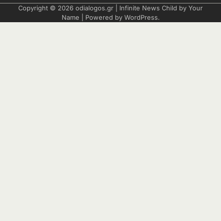
Copyright © 2026
odialogos.gr
| Infinite News Child by
Your
Name
| Powered by
WordPress
.