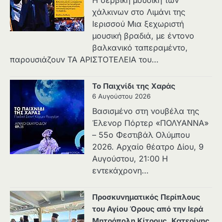
Η σερβική μουσική των
χάλκινων στο Λιμάνι της
Ιερισσού Μια ξεχωριστή
μουσική βραδιά, με έντονο
βαλκανικό ταπεραμέντο,
παρουσιάζουν ΤΑ ΑΡΙΣΤΟΤΕΛΕΙΑ του…
Το Παιχνίδι της Χαράς
6 Αυγούστου 2026
Βασισμένο στη νουβέλα της
Έλενορ Πόρτερ «ΠΟΛΥΑΝΝΑ»
– 55ο Φεστιβάλ Ολύμπου
2026. Αρχαίο θέατρο Δίου, 9
Αυγούστου, 21:00 Η
εντεκάχρονη…
Προσκυνηματικός Περίπλους
του Αγίου Όρους από την Ιερά
Μητρόπολη Κίτρους, Κατερίνης