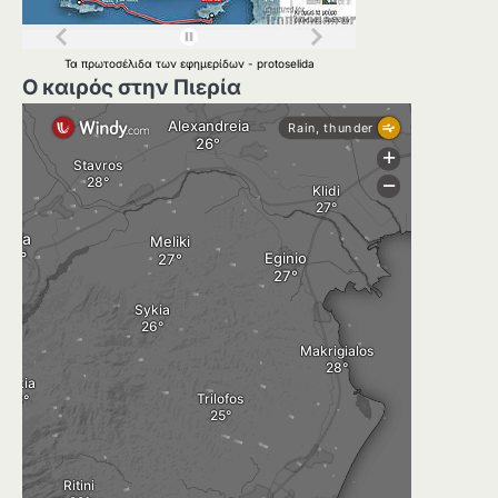
Τα
πρωτοσέλιδα
των
εφημερίδων
-
protoselida
Ο καιρός στην Πιερία