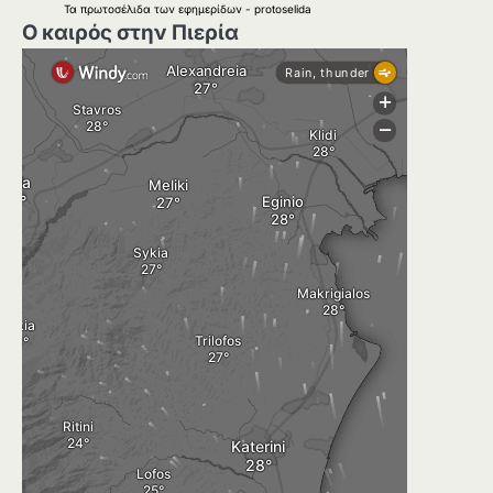
Τα
πρωτοσέλιδα
των
εφημερίδων
-
protoselida
Ο καιρός στην Πιερία