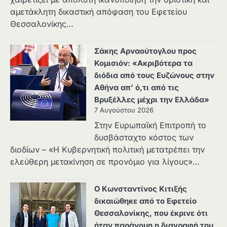
αμετάκλητη δικαστική απόφαση του Εφετείου
Θεσσαλονίκης…
Σάκης Αρναούτογλου προς
Κομισιόν: «Ακριβότερα τα
διόδια από τους Ευζώνους στην
Αθήνα απ’ ό,τι από τις
Βρυξέλλες μέχρι την Ελλάδα»
7 Αυγούστου 2026
Στην Ευρωπαϊκή Επιτροπή το
δυσβάσταχτο κόστος των
διοδίων – «Η Κυβερνητική πολιτική μετατρέπει την
ελεύθερη μετακίνηση σε προνόμιο για λίγους»…
Ο Κωνσταντίνος Κιτιξής
δικαιώθηκε από το Εφετείο
Θεσσαλονίκης, που έκρινε ότι
ήταν παράνομη η διαγραφή του