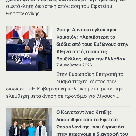
αμετάκλητη δικαστική απόφαση του Εφετείου
Θεσσαλονίκης…
Σάκης Αρναούτογλου προς
Κομισιόν: «Ακριβότερα τα
διόδια από τους Ευζώνους στην
Αθήνα απ’ ό,τι από τις
Βρυξέλλες μέχρι την Ελλάδα»
7 Αυγούστου 2026
Στην Ευρωπαϊκή Επιτροπή το
δυσβάσταχτο κόστος των
διοδίων – «Η Κυβερνητική πολιτική μετατρέπει την
ελεύθερη μετακίνηση σε προνόμιο για λίγους»…
Ο Κωνσταντίνος Κιτιξής
δικαιώθηκε από το Εφετείο
Θεσσαλονίκης, που έκρινε ότι
ήταν παράνομη η διαγραφή του