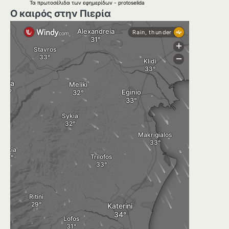
Τα
πρωτοσέλιδα
των
εφημερίδων
-
protoselida
Ο καιρός στην Πιερία