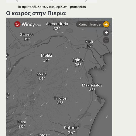
Τα
πρωτοσέλιδα
των
εφημερίδων
-
protoselida
Ο καιρός στην Πιερία