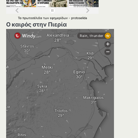
Τα
πρωτοσέλιδα
των
εφημερίδων
-
protoselida
Ο καιρός στην Πιερία