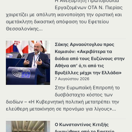
Η Ανεξάρτητη Πρωτοβουλία
Εργαζομένων ΟΤΑ Ν. Πιερίας
χαιρετίζει με απόλυτη ικανοποίηση την οριστική και
αμετάκλητη δικαστική απόφαση του Εφετείου
Θεσσαλονίκης…
Σάκης Αρναούτογλου προς
Κομισιόν: «Ακριβότερα τα
διόδια από τους Ευζώνους στην
Αθήνα απ’ ό,τι από τις
Βρυξέλλες μέχρι την Ελλάδα»
7 Αυγούστου 2026
Στην Ευρωπαϊκή Επιτροπή το
δυσβάσταχτο κόστος των
διοδίων – «Η Κυβερνητική πολιτική μετατρέπει την
ελεύθερη μετακίνηση σε προνόμιο για λίγους»…
Ο Κωνσταντίνος Κιτιξής
δικαιώθηκε από το Εφετείο