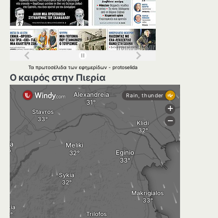
Τα
πρωτοσέλιδα
των
εφημερίδων
-
protoselida
Ο καιρός στην Πιερία