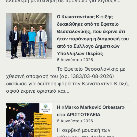
ελεύθερη μετακίνηση σε προνόμιο για λίγους»…
Ο Κωνσταντίνος Κιτιξής
δικαιώθηκε από το Εφετείο
Θεσσαλονίκης, που έκρινε ότι
ήταν παράνομη η διαγραφή του
από το Σύλλογο Δημοτικών
Υπαλλήλων Πιερίας
6 Αυγούστου 2026
Το Εφετείο Θεσσαλονίκης με
χθεσινή απόφασή του (αρ. 1383/03-08-2026)
δικαίωσε για δεύτερη φορά τον Κωνσταντίνο Κιτιξή,
αφού έκρινε οριστικά και…
Η «Marko Marković Orkestar»
στα ΑΡΙΣΤΟΤΕΛΕΙΑ
6 Αυγούστου 2026
Η σερβική μουσική των