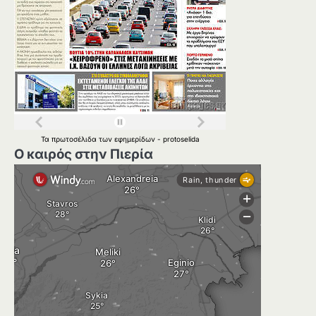
Τα
πρωτοσέλιδα
των
εφημερίδων
-
protoselida
Ο καιρός στην Πιερία