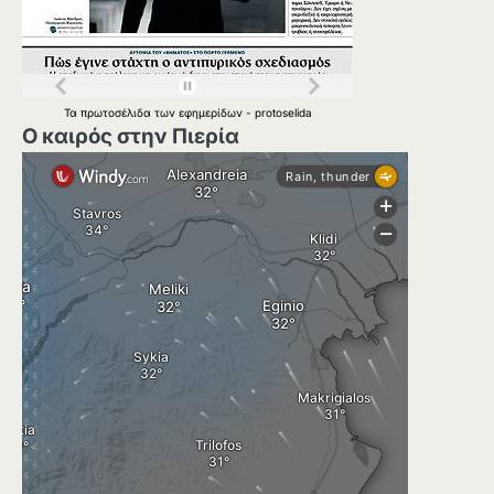
Τα
πρωτοσέλιδα
των
εφημερίδων
-
protoselida
Ο καιρός στην Πιερία