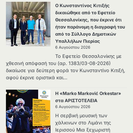
Ο Κωνσταντίνος Κιτιξής
δικαιώθηκε από το Εφετείο
Θεσσαλονίκης, που έκρινε ότι
ήταν παράνομη η διαγραφή του
από το Σύλλογο Δημοτικών
Υπαλλήλων Πιερίας
6 Αυγούστου 2026
Το Εφετείο Θεσσαλονίκης με
χθεσινή απόφασή του (αρ. 1383/03-08-2026)
δικαίωσε για δεύτερη φορά τον Κωνσταντίνο Κιτιξή,
αφού έκρινε οριστικά και…
Η «Marko Marković Orkestar»
στα ΑΡΙΣΤΟΤΕΛΕΙΑ
6 Αυγούστου 2026
Η σερβική μουσική των
χάλκινων στο Λιμάνι της
Ιερισσού Μια ξεχωριστή