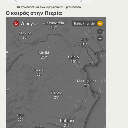
Τα
πρωτοσέλιδα
των
εφημερίδων
-
protoselida
Ο καιρός στην Πιερία