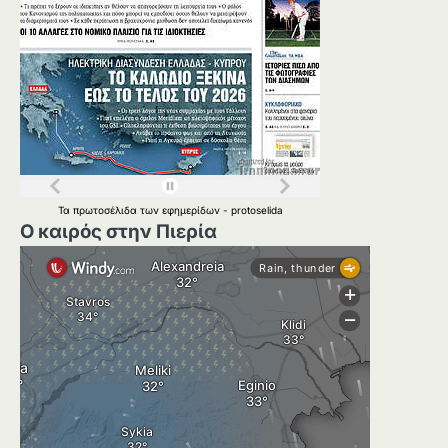
Τα
πρωτοσέλιδα
των
εφημερίδων
-
protoselida
Ο καιρός στην Πιερία