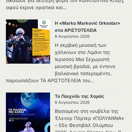
δικαίωσε για δεύτερη φορά τον Κωνσταντίνο Κιτιξή,
αφού έκρινε οριστικά και…
Η «Marko Marković Orkestar»
στα ΑΡΙΣΤΟΤΕΛΕΙΑ
6 Αυγούστου 2026
Η σερβική μουσική των
χάλκινων στο Λιμάνι της
Ιερισσού Μια ξεχωριστή
μουσική βραδιά, με έντονο
βαλκανικό ταπεραμέντο,
παρουσιάζουν ΤΑ ΑΡΙΣΤΟΤΕΛΕΙΑ του…
Το Παιχνίδι της Χαράς
6 Αυγούστου 2026
Βασισμένο στη νουβέλα της
Έλενορ Πόρτερ «ΠΟΛΥΑΝΝΑ»
– 55ο Φεστιβάλ Ολύμπου