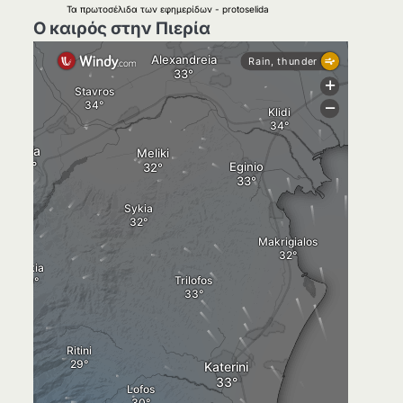
Τα
πρωτοσέλιδα
των
εφημερίδων
-
protoselida
Ο καιρός στην Πιερία