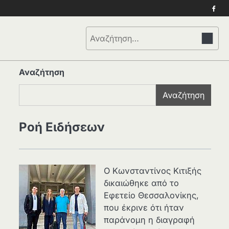
Face
Αναζήτηση
για:
Αναζήτηση
Αναζήτηση
Ροή Ειδήσεων
Ο Κωνσταντίνος Κιτιξής
δικαιώθηκε από το
Εφετείο Θεσσαλονίκης,
που έκρινε ότι ήταν
παράνομη η διαγραφή