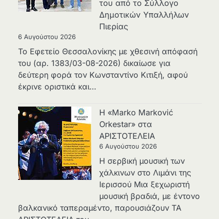
του από το Σύλλογο
Δημοτικών Υπαλλήλων
Πιερίας
6 Αυγούστου 2026
Το Εφετείο Θεσσαλονίκης με χθεσινή απόφασή
του (αρ. 1383/03-08-2026) δικαίωσε για
δεύτερη φορά τον Κωνσταντίνο Κιτιξή, αφού
έκρινε οριστικά και…
Η «Marko Marković
Orkestar» στα
ΑΡΙΣΤΟΤΕΛΕΙΑ
6 Αυγούστου 2026
Η σερβική μουσική των
χάλκινων στο Λιμάνι της
Ιερισσού Μια ξεχωριστή
μουσική βραδιά, με έντονο
βαλκανικό ταπεραμέντο, παρουσιάζουν ΤΑ