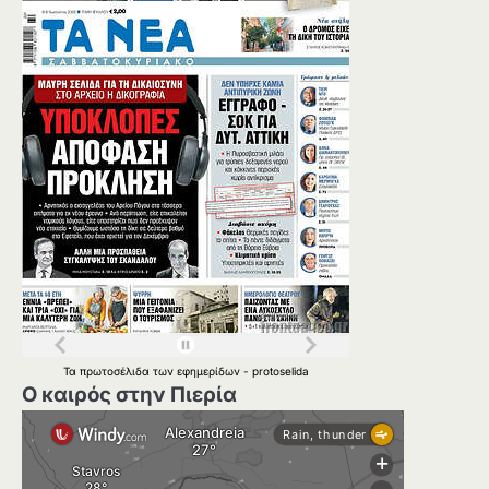
Τα
πρωτοσέλιδα
των
εφημερίδων
-
protoselida
Ο καιρός στην Πιερία