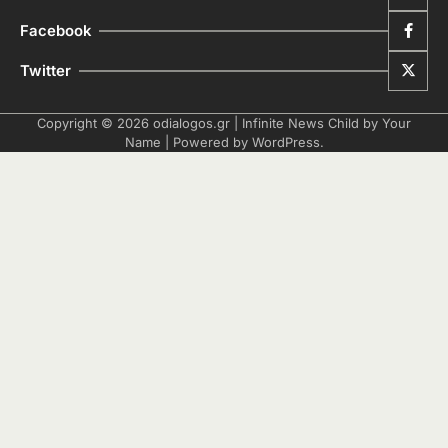
Facebook
Twitter
Copyright © 2026
odialogos.gr
| Infinite News Child by
Your
Name
| Powered by
WordPress
.