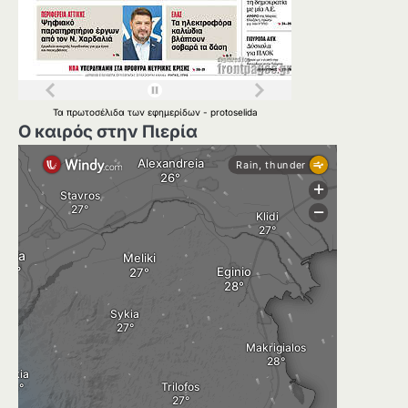
Τα
πρωτοσέλιδα
των
εφημερίδων
-
protoselida
Ο καιρός στην Πιερία