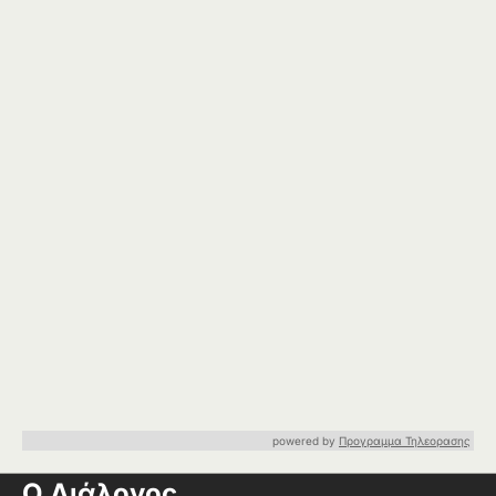
powered by
Προγραμμα Τηλεορασης
Ο Διάλογος