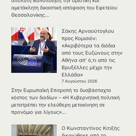
απόλυτη ικανοποίηση την οριστική και
αμετάκλητη δικαστική απόφαση του Εφετείου
Θεσσαλονίκης…
Σάκης Αρναούτογλου
προς Κομισιόν:
«Ακριβότερα τα διόδια
από τους Ευζώνους στην
Αθήνα απ’ ό,τι από τις
Βρυξέλλες μέχρι την
Ελλάδα»
7 Αυγούστου 2026
Στην Ευρωπαϊκή Επιτροπή το δυσβάσταχτο
κόστος των διοδίων – «Η Κυβερνητική πολιτική
μετατρέπει την ελεύθερη μετακίνηση σε
προνόμιο για λίγους»…
Ο Κωνσταντίνος Κιτιξής
δικαιώθηκε από το