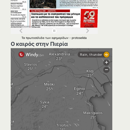
Τα
πρωτοσέλιδα
των
εφημερίδων
-
protoselida
Ο καιρός στην Πιερία