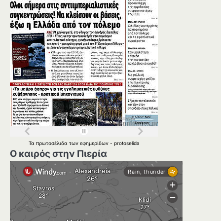
Τα
πρωτοσέλιδα
των
εφημερίδων
-
protoselida
Ο καιρός στην Πιερία