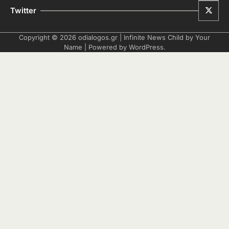
Twitter
Copyright © 2026
odialogos.gr
| Infinite News Child by
Your
Name
| Powered by
WordPress
.