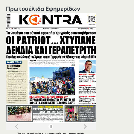
Πρωτοσέλιδα Εφημερίδων
Τα
πρωτοσέλιδα
των
εφημερίδων
-
protoselida