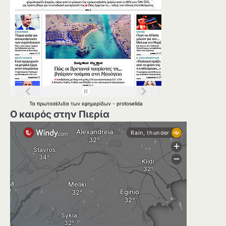
Τα
πρωτοσέλιδα
των
εφημερίδων
-
protoselida
Ο καιρός στην Πιερία