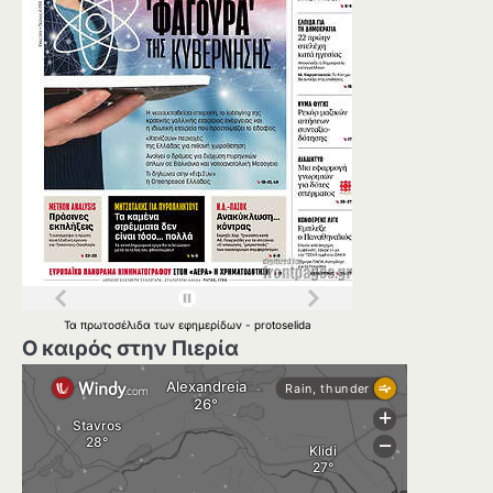
Τα
πρωτοσέλιδα
των
εφημερίδων
-
protoselida
Ο καιρός στην Πιερία