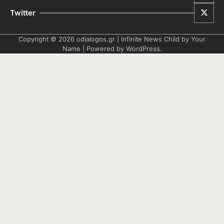
Twitter
Copyright © 2026
odialogos.gr
| Infinite News Child by
Your
Name
| Powered by
WordPress
.