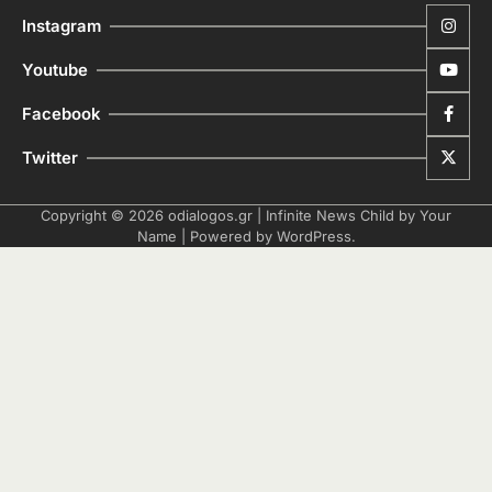
Instagram
Youtube
Facebook
Twitter
Copyright © 2026
odialogos.gr
| Infinite News Child by
Your
Name
| Powered by
WordPress
.