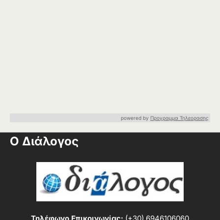
powered by
Προγραμμα Τηλεορασης
Ο Διάλογος
Τηλέφωνο Επικοινωνίας:
(+30) 6946106060