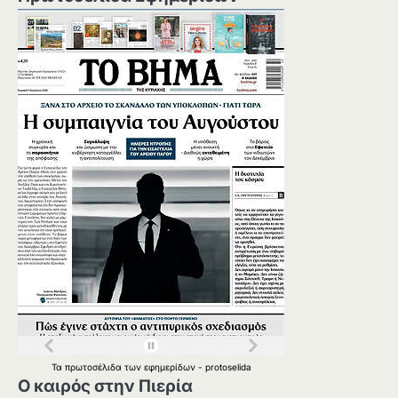
Τα
πρωτοσέλιδα
των
εφημερίδων
-
protoselida
Ο καιρός στην Πιερία