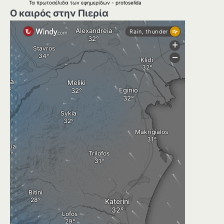
Τα
πρωτοσέλιδα
των
εφημερίδων
-
protoselida
Ο καιρός στην Πιερία