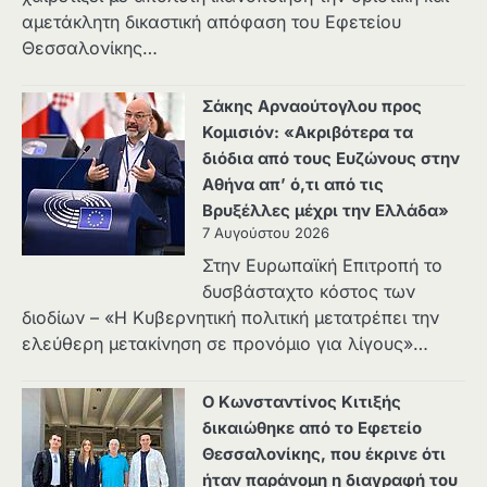
αμετάκλητη δικαστική απόφαση του Εφετείου
Θεσσαλονίκης…
Σάκης Αρναούτογλου προς
Κομισιόν: «Ακριβότερα τα
διόδια από τους Ευζώνους στην
Αθήνα απ’ ό,τι από τις
Βρυξέλλες μέχρι την Ελλάδα»
7 Αυγούστου 2026
Στην Ευρωπαϊκή Επιτροπή το
δυσβάσταχτο κόστος των
διοδίων – «Η Κυβερνητική πολιτική μετατρέπει την
ελεύθερη μετακίνηση σε προνόμιο για λίγους»…
Ο Κωνσταντίνος Κιτιξής
δικαιώθηκε από το Εφετείο
Θεσσαλονίκης, που έκρινε ότι
ήταν παράνομη η διαγραφή του