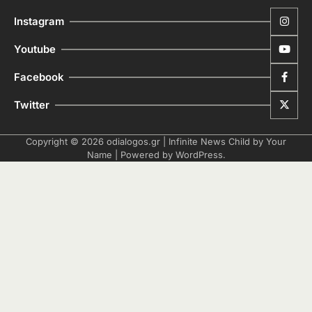
Instagram
Youtube
Facebook
Twitter
Copyright © 2026
odialogos.gr
| Infinite News Child by
Your
Name
| Powered by
WordPress
.