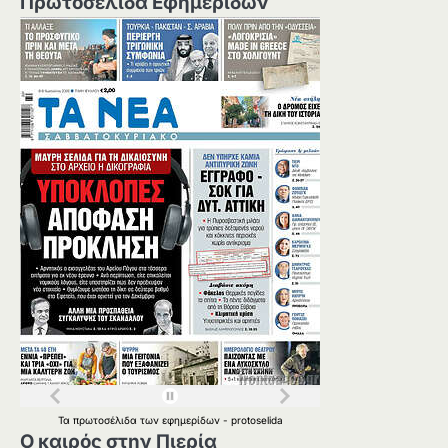
Πρωτοσέλιδα Εφημερίδων
Τα
πρωτοσέλιδα
των
εφημερίδων
-
protoselida
Ο καιρός στην Πιερία