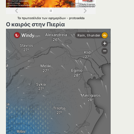
Τα
πρωτοσέλιδα
των
εφημερίδων
-
protoselida
Ο καιρός στην Πιερία