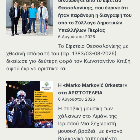
δικαιώθηκε από το Εφετείο
Θεσσαλονίκης, που έκρινε ότι
ήταν παράνομη η διαγραφή του
από το Σύλλογο Δημοτικών
Υπαλλήλων Πιερίας
6 Αυγούστου 2026
Το Εφετείο Θεσσαλονίκης με
χθεσινή απόφασή του (αρ. 1383/03-08-2026)
δικαίωσε για δεύτερη φορά τον Κωνσταντίνο Κιτιξή,
αφού έκρινε οριστικά και…
Η «Marko Marković Orkestar»
στα ΑΡΙΣΤΟΤΕΛΕΙΑ
6 Αυγούστου 2026
Η σερβική μουσική των
χάλκινων στο Λιμάνι της
Ιερισσού Μια ξεχωριστή
μουσική βραδιά, με έντονο
βαλκανικό ταπεραμέντο,