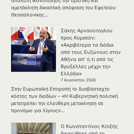
απόλυτη ικανοποίηση την οριστική και
αμετάκλητη δικαστική απόφαση του Εφετείου
Θεσσαλονίκης…
Σάκης Αρναούτογλου
προς Κομισιόν:
«Ακριβότερα τα διόδια
από τους Ευζώνους στην
Αθήνα απ’ ό,τι από τις
Βρυξέλλες μέχρι την
Ελλάδα»
7 Αυγούστου 2026
Στην Ευρωπαϊκή Επιτροπή το δυσβάσταχτο
κόστος των διοδίων – «Η Κυβερνητική πολιτική
μετατρέπει την ελεύθερη μετακίνηση σε
προνόμιο για λίγους»…
Ο Κωνσταντίνος Κιτιξής
δικαιώθηκε από το