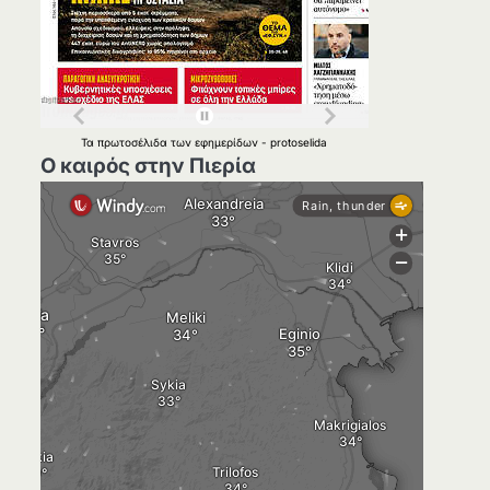
Τα
πρωτοσέλιδα
των
εφημερίδων
-
protoselida
Ο καιρός στην Πιερία