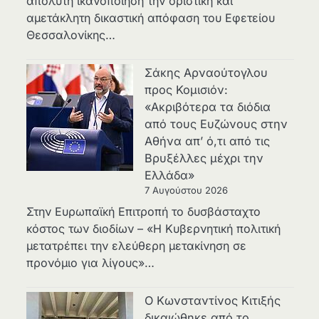
απόλυτη ικανοποίηση την οριστική και
αμετάκλητη δικαστική απόφαση του Εφετείου
Θεσσαλονίκης…
Σάκης Αρναούτογλου
προς Κομισιόν:
«Ακριβότερα τα διόδια
από τους Ευζώνους στην
Αθήνα απ’ ό,τι από τις
Βρυξέλλες μέχρι την
Ελλάδα»
7 Αυγούστου 2026
Στην Ευρωπαϊκή Επιτροπή το δυσβάσταχτο
κόστος των διοδίων – «Η Κυβερνητική πολιτική
μετατρέπει την ελεύθερη μετακίνηση σε
προνόμιο για λίγους»…
Ο Κωνσταντίνος Κιτιξής
δικαιώθηκε από το