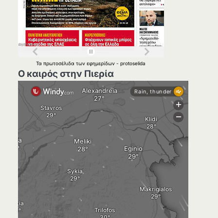
Τα
πρωτοσέλιδα
των
εφημερίδων
-
protoselida
Ο καιρός στην Πιερία