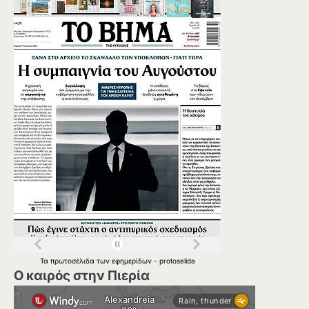
Τα
πρωτοσέλιδα
των
εφημερίδων
-
protoselida
Ο καιρός στην Πιερία