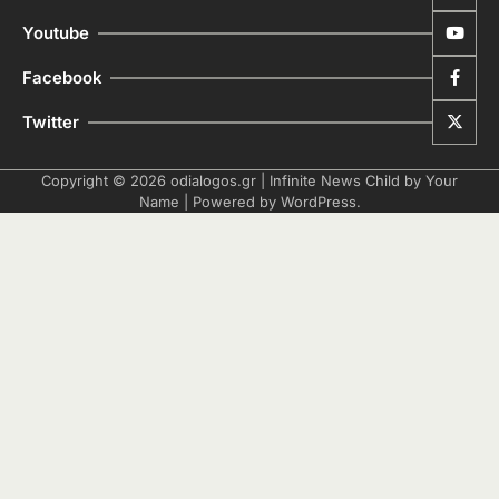
Youtube
Facebook
Twitter
Copyright © 2026
odialogos.gr
| Infinite News Child by
Your
Name
| Powered by
WordPress
.