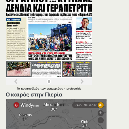
Τα
πρωτοσέλιδα
των
εφημερίδων
-
protoselida
Ο καιρός στην Πιερία