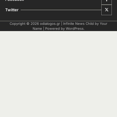
Twitter
Copyright © 2026
odialogos.gr
| Infinite News Child by
Your
Name
| Powered by
WordPress
.