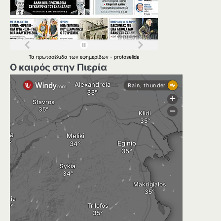
Τα
πρωτοσέλιδα
των
εφημερίδων
-
protoselida
Ο καιρός στην Πιερία