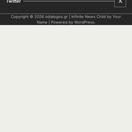
Twitter
Copyright © 2026
odialogos.gr
| Infinite News Child by
Your
Name
| Powered by
WordPress
.