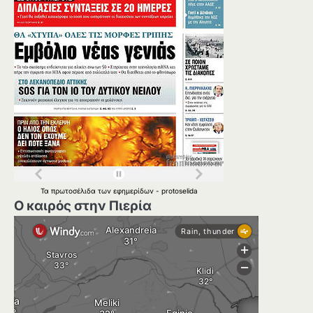
Τα
πρωτοσέλιδα
των
εφημερίδων
-
protoselida
Ο καιρός στην Πιερία