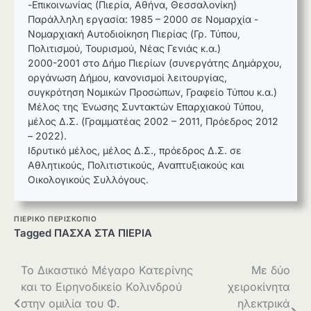
-Επικοινωνίας (Πιερία, Αθήνα, Θεσσαλονίκη)
Παράλληλη εργασία: 1985 – 2000 σε Νομαρχία -
Νομαρχιακή Αυτοδιοίκηση Πιερίας (Γρ. Τύπου,
Πολιτισμού, Τουρισμού, Νέας Γενιάς κ.α.)
2000-2001 στο Δήμο Πιερίων (συνεργάτης Δημάρχου,
οργάνωση Δήμου, κανονισμοί λειτουργίας,
συγκρότηση Νομικών Προσώπων, Γραφείο Τύπου κ.α.)
Μέλος της Ένωσης Συντακτών Επαρχιακού Τύπου,
μέλος Δ.Σ. (Γραμματέας 2002 – 2011, Πρόεδρος 2012
– 2022).
Ιδρυτικό μέλος, μέλος Δ.Σ., πρόεδρος Δ.Σ. σε
Αθλητικούς, Πολιτιστικούς, Αναπτυξιακούς και
Οικολογικούς Συλλόγους.
ΠΙΕΡΙΚΌ ΠΕΡΙΣΚΌΠΙΟ
Tagged
ΠΑΣΧΑ ΣΤΑ ΠΙΕΡΙΑ
Πλοήγηση
Το Δικαστικό Μέγαρο Κατερίνης
Με δύο
και το Ειρηνοδικείο Κολινδρού
χειροκίνητα
άρθρων
στην ομιλία του Φ.
ηλεκτρικά