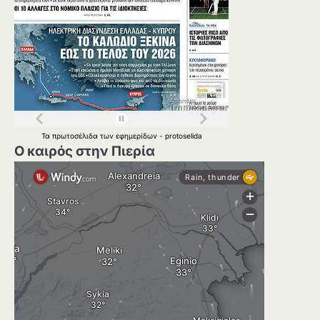
Τα
πρωτοσέλιδα
των
εφημερίδων
-
protoselida
Ο καιρός στην Πιερία